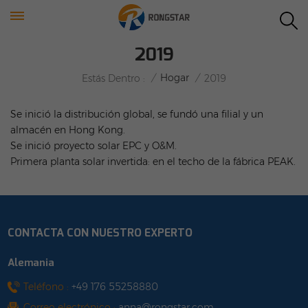
2019
/
Hogar
/
Estás Dentro :
2019
Se inició la distribución global, se fundó una filial y un
almacén en Hong Kong.
Se inició proyecto solar EPC y O&M.
Primera planta solar invertida: en el techo de la fábrica PEAK.
CONTACTA CON NUESTRO EXPERTO
Alemania
Teléfono :
+49 176 55258880
Correo electrónico :
anna@rongstar.com