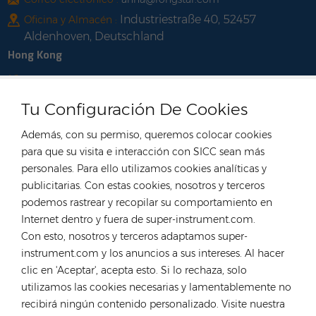
Industriestraße 40, 52457
Oficina y Almacén :
Aldenhoven, Deutschland
Hong Kong
Teléfono :
+852 54222219
Correo electrónico :
hk@rongstar.com
Tu Configuración De Cookies
39 Kung-Um Road, Yuen
Oficina y Almacén :
Además, con su permiso, queremos colocar cookies
Long, Hong Kong
para que su visita e interacción con SICC sean más
Vietnam
personales. Para ello utilizamos cookies analíticas y
Teléfono :
+84 522 038 896
publicitarias. Con estas cookies, nosotros y terceros
podemos rastrear y recopilar su comportamiento en
Correo electrónico :
vn@rongstar.com
Internet dentro y fuera de super-instrument.com.
102 Phung Van Cung Street,Ward 7,
Oficina :
Con esto, nosotros y terceros adaptamos super-
Phu Nhuan District, HoChi
instrument.com y los anuncios a sus intereses. Al hacer
263 Go O Moi, Phu Thuan, District
Depósito :
clic en 'Aceptar', acepta esto. Si lo rechaza, solo
7, Ho Chi Minh City, Vietnam
utilizamos las cookies necesarias y lamentablemente no
Polonia
recibirá ningún contenido personalizado. Visite nuestra