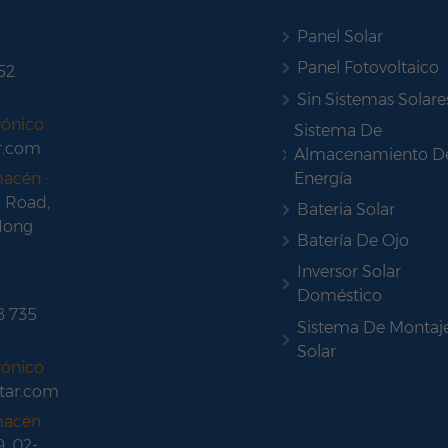
Panel Solar
Panel Fotovoltaico
52
Sin Sistemas Solare
ónico :
Sistema De
r.com
Almacenamiento D
Energía
macén :
 Road,
Bateria Solar
Hong
Batería De Ojo
Inversor Solar
Doméstico
8 735
Sistema De Montaj
Solar
ónico :
tar.com
macén :
9, 02-