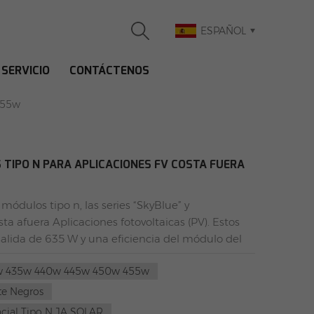
ESPAÑOL
SERVICIO
CONTÁCTENOS
50W 455W
455w
TIPO N PARA APLICACIONES FV COSTA FUERA
módulos tipo n, las series “SkyBlue” y
a afuera Aplicaciones fotovoltaicas (PV). Estos
alida de 635 W y una eficiencia del módulo del
es cambiantes de la industria solar.JA Solar lanza
0w 435w 440w 445w 450w 455w
blue y Skyblue. Imagen: JA Solar Soluciones
fshoreCon terrenos limitados para instalaciones
te Negros
rando alternativas marinas. Los módulos de JA
facial Tipo N JA SOLAR