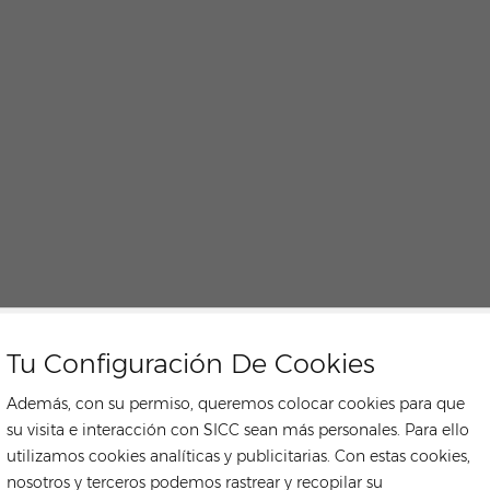
pruebas rigurosas, cumpliendo 
pruebas de niebla salina de gra
resaltan la resistencia de los 
confirmando su confiabilidad pa
introducción por parte de JA Sol
un paso estratégico hacia el sum
el panorama solar marino. Con 
aprovechar tecnologías probada
contribuir significativamente al
marina.Ahora, el panel de JA S
¡haga clic aquí para ver más in
Tu Configuración De Cookies
Además, con su permiso, queremos colocar cookies para que
su visita e interacción con SICC sean más personales. Para ello
utilizamos cookies analíticas y publicitarias. Con estas cookies,
nosotros y terceros podemos rastrear y recopilar su