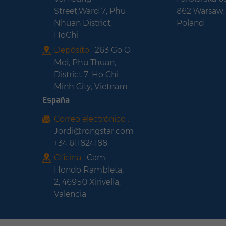
Street,Ward 7, Phu
862 Warsaw,
Nhuan District,
Poland
HoChi
Depósito :
263 Go O
Moi, Phu Thuan,
District 7, Ho Chi
Minh City, Vietnam
España
Correo electrónico :
Jordi@rongstar.com
+34 611824188
Oficina :
Cam.
Hondo Rambleta,
2, 46950 Xirivella,
Valencia