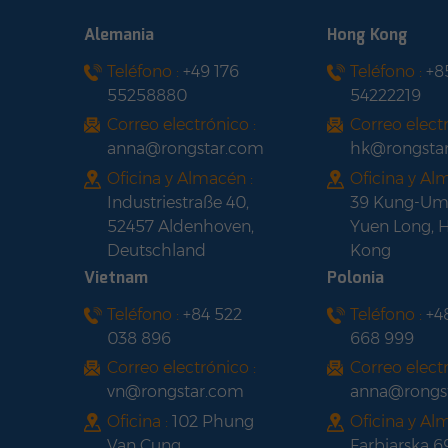
Alemania
Hong Kong
Teléfono :
+49 176
Teléfono :
+8
55258880
54222219
Correo electrónico :
Correo electr
anna@rongstar.com
hk@rongsta
Oficina y Almacén :
Oficina y Al
Industriestraße 40,
39 Kung-Um
52457 Aldenhoven,
Yuen Long, 
Deutschland
Kong
Vietnam
Polonia
Teléfono :
+84 522
Teléfono :
+4
038 896
668 999
Correo electrónico :
Correo electr
vn@rongstar.com
anna@rongs
Oficina :
102 Phung
Oficina y Al
Van Cung
Farbiarska 6