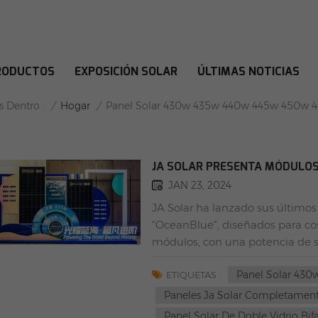
RODUCTOS
EXPOSICIÓN SOLAR
ÚLTIMAS NOTICIAS
OLAR 430W 435W 440W 445W 4
/
Hogar
/
s Dentro :
Panel Solar 430w 435w 440w 445w 450w 
JA SOLAR PRESENTA MÓDULOS 
JAN 23, 2024
JA Solar ha lanzado sus últimos 
“OceanBlue”, diseñados para cost
módulos, con una potencia de s
22,8 %, satisfacen las necesidad
Panel Solar 43
los módulos de las series Ocean
ETIQUETAS :
personalizadas para desafíos of
Paneles Ja Solar Completamen
solares, la industria está explo
Panel Solar De Doble Vidrio Bi