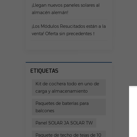
¡Llegan nuevos paneles solares al
almacén alemán!
¡Los Módulos Resucitados están a la
venta! Oferta sin precedentes！
ETIQUETAS
Kit de cochera todo en uno de
carga y almacenamiento
Paquetes de baterías para
balcones
Panel SOLAR JA SOLAR TW
Paquete de techo de tejas de 10