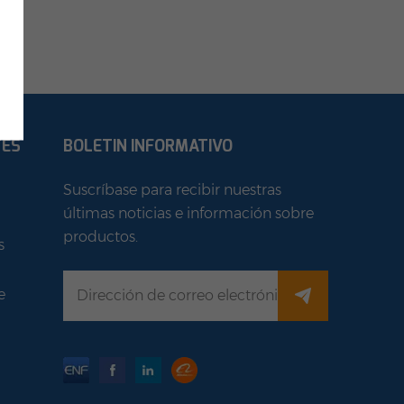
TES
BOLETIN INFORMATIVO
Suscríbase para recibir nuestras
últimas noticias e información sobre
productos.
s
e