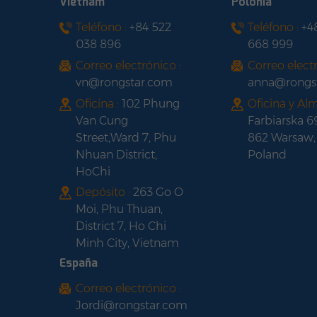
Vietnam
Polonia
con marco negro
Teléfono :
+84 522
Teléfono :
+4
Panel solar de media
038 896
668 999
celda con marco
negro LONGI HI-MO 6
Correo electrónico :
Correo electr
LR5-54HTH420-
vn@rongstar.com
anna@rongs
440M
Oficina :
102 Phung
Oficina y Al
Van Cung
Farbiarska 6
Street,Ward 7, Phu
862 Warsaw,
Nhuan District,
Poland
HoChi
Depósito :
263 Go O
Moi, Phu Thuan,
District 7, Ho Chi
Minh City, Vietnam
España
Correo electrónico :
Jordi@rongstar.com