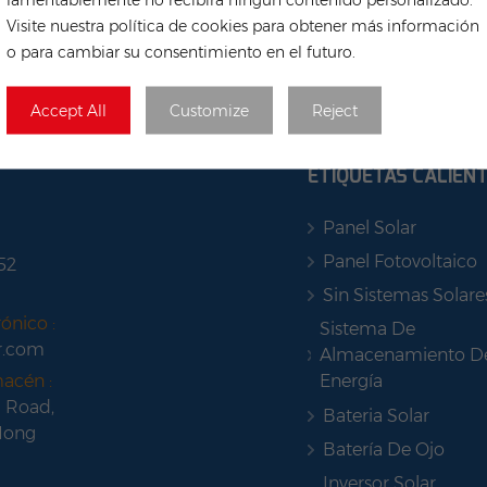
Visite nuestra política de cookies para obtener más información
o para cambiar su consentimiento en el futuro.
Accept All
Customize
Reject
ETIQUETAS CALIEN
Panel Solar
Panel Fotovoltaico
52
Sin Sistemas Solare
ónico :
Sistema De
r.com
Almacenamiento D
Energía
macén :
 Road,
Bateria Solar
Hong
Batería De Ojo
Inversor Solar