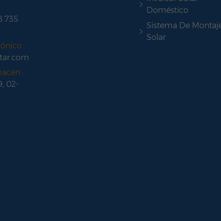
Doméstico
8 735
Sistema De Montaj
Solar
ónico :
tar.com
macén :
9, 02-