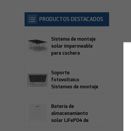
PRODUCTOS DESTACADOS
Sistema de montaje
solar impermeable
para cochera
Soporte
fotovoltaico
Sistemas de montaje
para balcones
solares
Batería de
almacenamiento
solar LiFePO4 de
alto voltaje Fox Ess