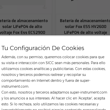
atería de almacenamiento
Batería de almacenamient
solar LiFePO4 de alto
solar Fox ESS HV2600
voltaje Fox Ess ECS2900
LiFePO4 de alto voltaje
Tu Configuración De Cookies
Además, con su permiso, queremos colocar cookies para que
su visita e interacción con SICC sean más personales. Para ello
utilizamos cookies analíticas y publicitarias. Con estas cookies,
nosotros y terceros podemos rastrear y recopilar su
comportamiento en Internet dentro y fuera de super-
instrument.com.
Con esto, nosotros y terceros adaptamos super-instrument.com
y los anuncios a sus intereses. Al hacer clic en 'Aceptar', acepta
esto. Si lo rechaza, solo utilizamos las cookies necesarias y
lamentablemente no recibirá ningún contenido personalizado.