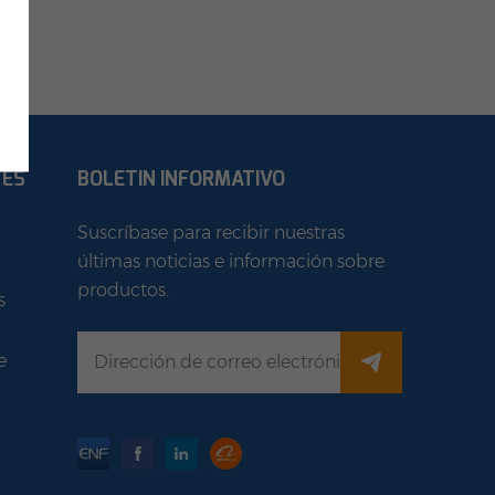
TES
BOLETIN INFORMATIVO
Suscríbase para recibir nuestras
últimas noticias e información sobre
productos.
s
e