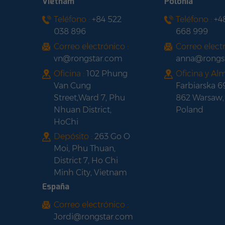
Vietnam
Polonia
con marco negro
Teléfono :
+84 522
Teléfono :
+4
Panel solar de media
038 896
668 999
celda con marco
negro LONGI HI-MO 6
Correo electrónico :
Correo electr
LR5-54HTH420-
vn@rongstar.com
anna@rongs
440M
Oficina :
102 Phung
Oficina y Al
Van Cung
Farbiarska 6
Street,Ward 7, Phu
862 Warsaw,
Nhuan District,
Poland
HoChi
Depósito :
263 Go O
Moi, Phu Thuan,
District 7, Ho Chi
Minh City, Vietnam
España
Correo electrónico :
Jordi@rongstar.com