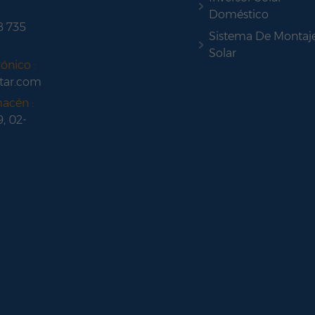
Doméstico
8 735
Sistema De Montaj
Solar
ónico :
tar.com
macén :
9, 02-