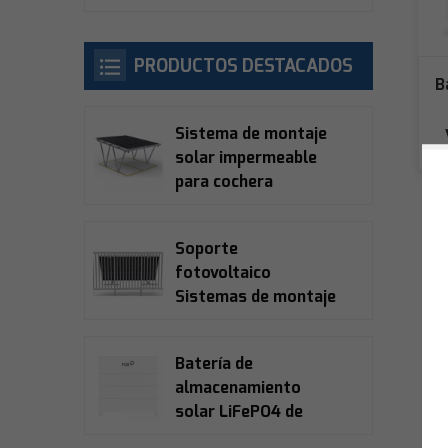
PRODUCTOS DESTACADOS
B
Sistema de montaje
solar impermeable
para cochera
Soporte
fotovoltaico
Sistemas de montaje
para balcones
solares
Batería de
almacenamiento
solar LiFePO4 de
alto voltaje Fox Ess