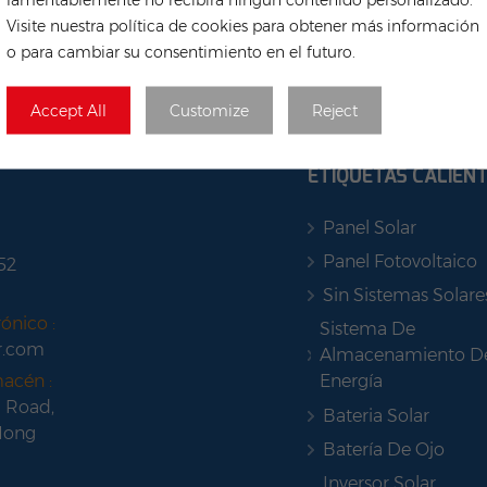
Visite nuestra política de cookies para obtener más información
o para cambiar su consentimiento en el futuro.
Accept All
Customize
Reject
ETIQUETAS CALIEN
Panel Solar
Panel Fotovoltaico
52
Sin Sistemas Solare
ónico :
Sistema De
r.com
Almacenamiento D
Energía
macén :
 Road,
Bateria Solar
Hong
Batería De Ojo
Inversor Solar