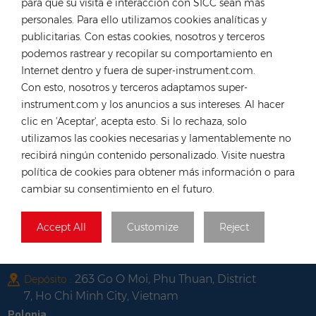
para que su visita e interacción con SICC sean más
Correo electrónico :
anna@rongstar.com
personales. Para ello utilizamos cookies analíticas y
publicitarias. Con estas cookies, nosotros y terceros
Industriestraße 40, 52457
Oficina y Almacén :
podemos rastrear y recopilar su comportamiento en
Aldenhoven, Deutschland
Internet dentro y fuera de super-instrument.com.
Hong Kong
Con esto, nosotros y terceros adaptamos super-
Teléfono :
+852 54222219
instrument.com y los anuncios a sus intereses. Al hacer
Correo electrónico :
hk@rongstar.com
clic en 'Aceptar', acepta esto. Si lo rechaza, solo
utilizamos las cookies necesarias y lamentablemente no
39 Kung-Um Road, Yuen
Oficina y Almacén :
recibirá ningún contenido personalizado. Visite nuestra
Long, Hong Kong
política de cookies para obtener más información o para
Vietnam
cambiar su consentimiento en el futuro.
Teléfono :
+84 522 038 896
Correo electrónico :
vn@rongstar.com
Accept All
Customize
Reject
102 Phung Van Cung Street,Ward 7,
Oficina :
Phu Nhuan District, HoChi
263 Go O Moi, Phu Thuan, District
Depósito :
7, Ho Chi Minh City, Vietnam
Polonia