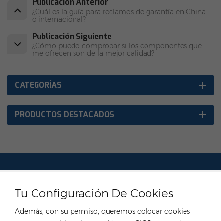
Publicación Anterior
¿Cuál es la guía para reclamos de garantía en China
o internacional?
Publicación Siguiente
¿Cómo puedo comprobar si los componentes que
me ofrecen son de la mejor calidad?
CATEGORÍAS
PRODUCTOS DESTACADOS
CONTACTA CON NUESTRO EXPERTO
Tu Configuración De Cookies
Alemania
Además, con su permiso, queremos colocar cookies
Teléfono :
+49 176 55258880