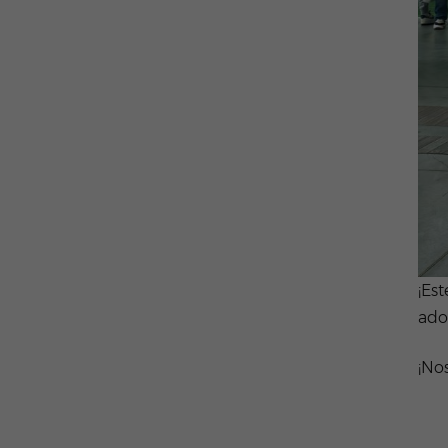
¡Es
ado
¡No