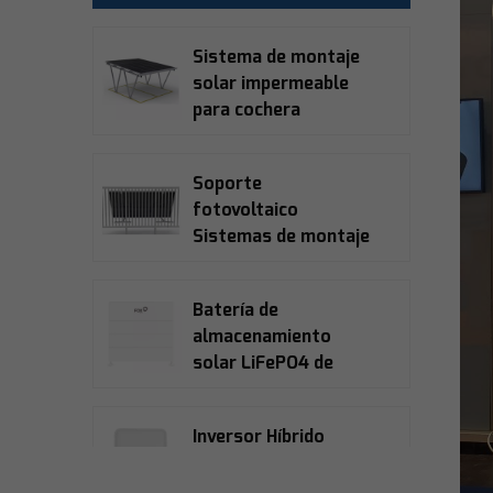
Sistema de montaje
solar impermeable
para cochera
Soporte
fotovoltaico
Sistemas de montaje
para balcones
solares
Batería de
almacenamiento
solar LiFePO4 de
alto voltaje Fox Ess
ECS2900
Inversor Híbrido
Solar Trifásico Fox
Ess H3-