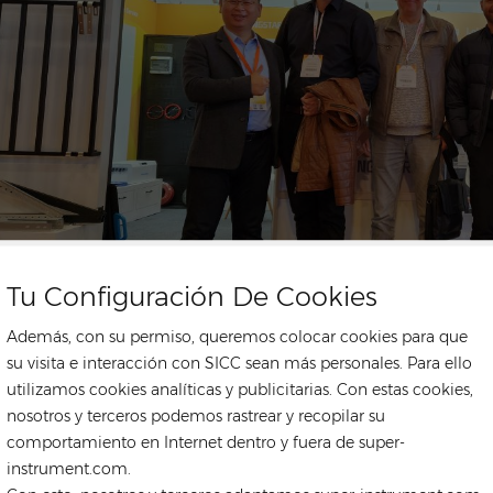
Tu Configuración De Cookies
Además, con su permiso, queremos colocar cookies para que
su visita e interacción con SICC sean más personales. Para ello
utilizamos cookies analíticas y publicitarias. Con estas cookies,
nosotros y terceros podemos rastrear y recopilar su
comportamiento en Internet dentro y fuera de super-
instrument.com.