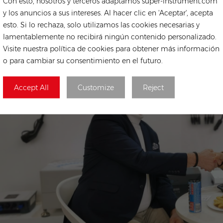
Con esto, nosotros y terceros adaptamos super-instrument.com
y los anuncios a sus intereses. Al hacer clic en 'Aceptar', acepta
esto. Si lo rechaza, solo utilizamos las cookies necesarias y
lamentablemente no recibirá ningún contenido personalizado.
Visite nuestra política de cookies para obtener más información
o para cambiar su consentimiento en el futuro.
Accept All
Customize
Reject