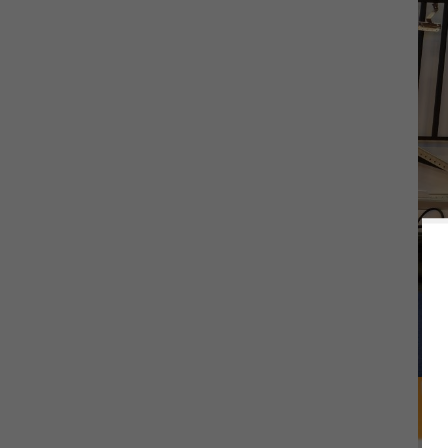
negro LONGI HI-MO 6
LR5-54HTH420-
440M